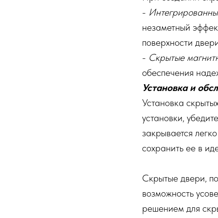
-
Интегрированные
незаметный эффект
поверхности двери
-
Скрытые магнит
обеспечения надеж
Установка и обс
Установка скрытых
установки, убедит
закрывается легко
сохранить ее в ид
Скрытые двери, по
возможность усове
решением для скры