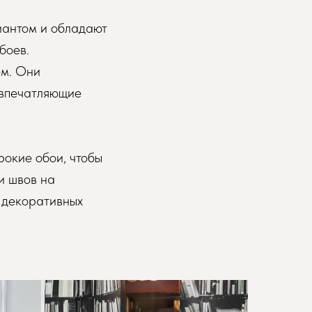
иантом и обладают
боев.
ем. Они
 впечатляющие
рокие обои, чтобы
и швов на
т декоративных