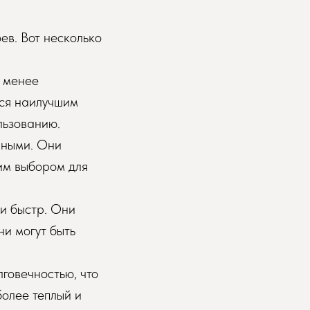
ев. Вот несколько
м менее
тся наилучшим
льзованию.
чными. Они
шим выбором для
 и быстр. Они
ни могут быть
лговечностью, что
более теплый и