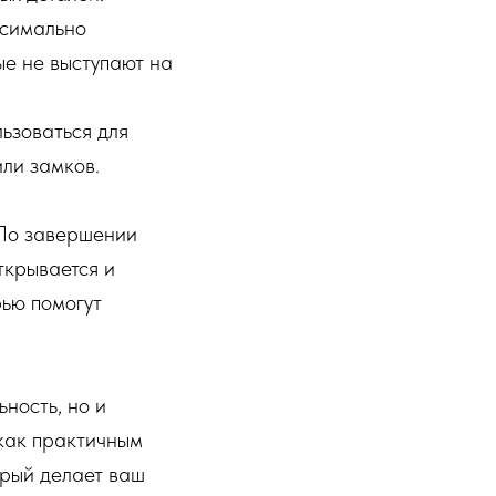
ксимально
ые не выступают на
ьзоваться для
ли замков.
 По завершении
ткрывается и
рью помогут
ность, но и
 как практичным
орый делает ваш