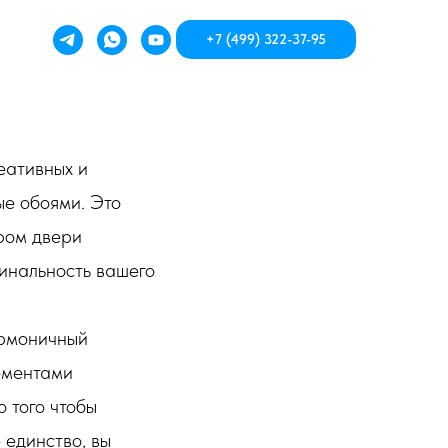
+7 (499) 322-37-95
еативных и
ые обоями. Это
ором двери
гинальность вашего
армоничный
ементами
 того чтобы
 единство, вы