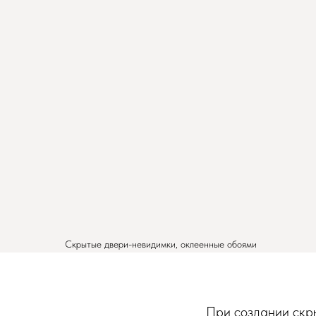
Скрытые двери-невидимки, оклеенные обоями
При создании скры