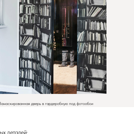
Замаскированная дверь в гардеробную под фотообои
ых деталей: