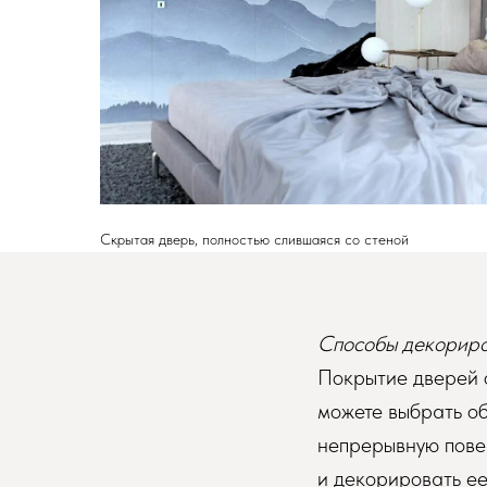
Скрытая дверь, полностью слившаяся со стеной
Способы декориро
Покрытие дверей 
можете выбрать об
непрерывную повер
и декорировать е